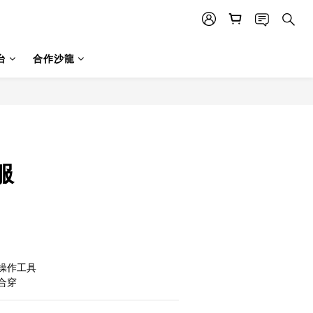
台
合作沙龍
服
操作工具
合穿