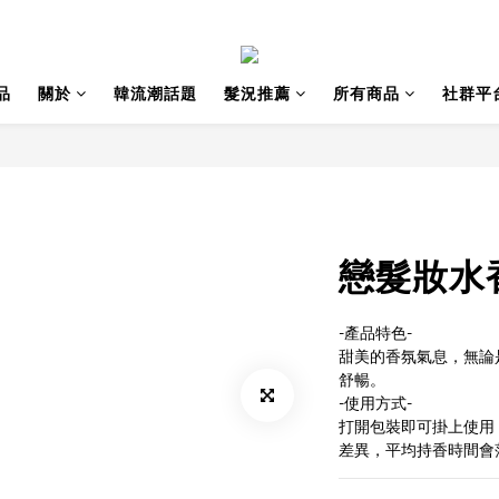
品
關於
韓流潮話題
髮況推薦
所有商品
社群平
戀髮妝水
-產品特色-
甜美的香氛氣息，無論
舒暢。
-使用方式-
打開包裝即可掛上使用
差異，平均持香時間會落在