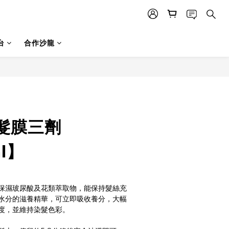
台
合作沙龍
髮膜三劑
l】
保濕玻尿酸及花類萃取物，能保持髮絲充
水分的滋養精華，可立即吸收養分，大幅
度，並維持染髮色彩。