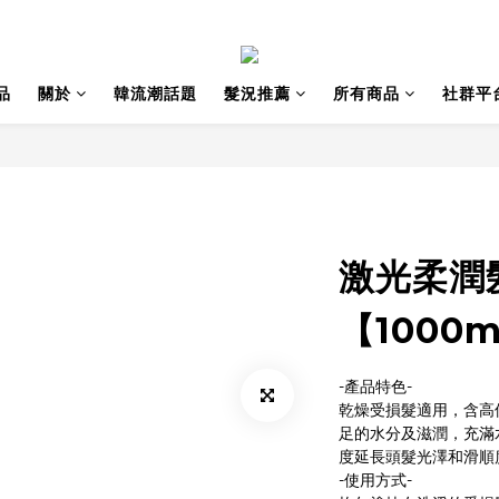
品
關於
韓流潮話題
髮況推薦
所有商品
社群平
激光柔潤
【1000m
-產品特色-
乾燥受損髮適用，含高
足的水分及滋潤，充滿
度延長頭髮光澤和滑順
-使用方式-