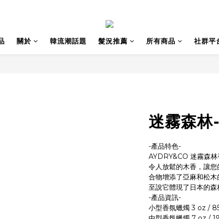
品
關於
韓流潮話題
髮況推薦
所有商品
社群平
迷霧森林
-產品特色-
AYDRY&CO 迷霧
令人放鬆的木香，讓您
合物增添了亞麻和松木
至說它體現了日本的森
-產品資訊-
小型香氛蠟燭 3 oz / 
中型香氛蠟燭 7 oz / 