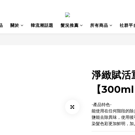
品
關於
韓流潮話題
髮況推薦
所有商品
社群平
淨緻賦活
【300m
-產品特色-
能使用在任何階段的除臭
鹽能去除異味，使用後
染髮色彩更加鮮明，加入