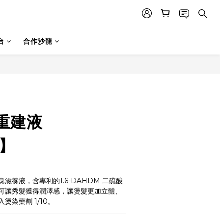
台
合作沙龍
重建液
l】
滋養液，含專利的1.6-DAHDM 二硫酸
可讓秀髮獲得潤澤感，讓燙髮更加立體、
燙染藥劑 1/10。